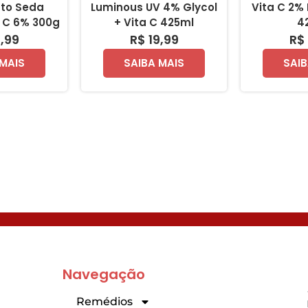
to Seda
Luminous UV 4% Glycol
Vita C 2%
a C 6% 300g
+ Vita C 425ml
4
1,99
R$ 19,99
R$ 
 MAIS
SAIBA MAIS
SAIB
Navegação
Remédios