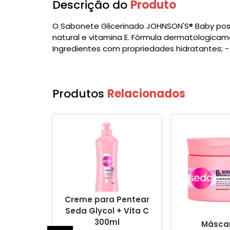
Descrição do
Produto
O Sabonete Glicerinado JOHNSON'S® Baby poss
natural e vitamina E. Fórmula dermatologica
Ingredientes com propriedades hidratantes; 
Produtos
Relacionados
um Seda
Creme para Pentear
C Complex
Seda Glycol + Vita C
 110ml
300ml
Másca