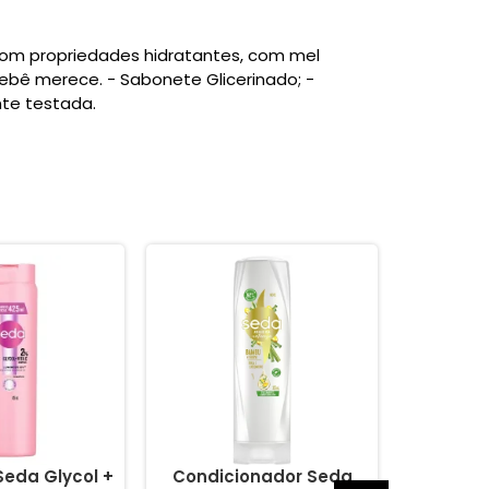
com propriedades hidratantes, com mel
ebê merece. - Sabonete Glicerinado; -
nte testada.
eda Glycol +
Condicionador Seda
Shampo