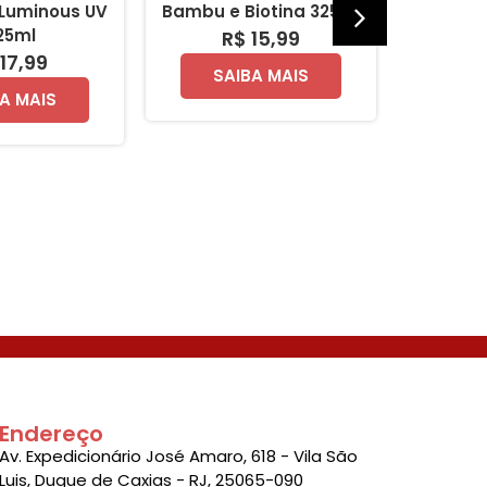
 Luminous UV
Bambu e Biotina 325ml
e Bi
25ml
R$ 15,99
R
17,99
SAIBA MAIS
SA
A MAIS
Endereço
Av. Expedicionário José Amaro, 618 - Vila São
Luis, Duque de Caxias - RJ, 25065-090