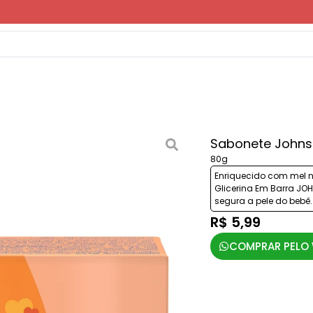
Sabonete Johnso
80g
Enriquecido com mel n
Glicerina Em Barra JO
segura a pele do bebê.
R$ 5,99
COMPRAR PELO