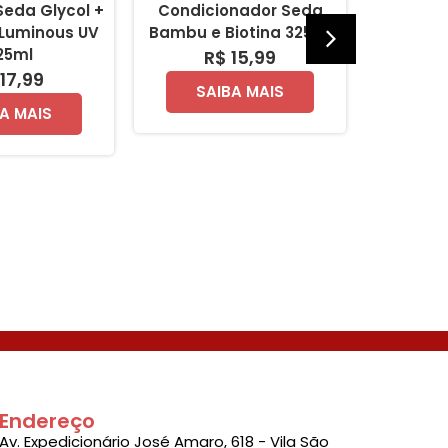
eda Glycol +
Condicionador Seda
Shampo
 Luminous UV
Bambu e Biotina 325ml
e Bi
25ml
R$ 15,99
R
17,99
SAIBA MAIS
SA
A MAIS
Endereço
Av. Expedicionário José Amaro, 618 - Vila São