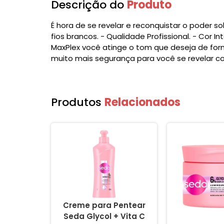
Descrição do
Produto
É hora de se revelar e reconquistar o poder s
fios brancos. - Qualidade Profissional. - Cor 
MaxPlex você atinge o tom que deseja de form
muito mais segurança para você se revelar c
Produtos
Relacionados
um Seda
Creme para Pentear
C Complex
Seda Glycol + Vita C