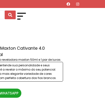
 Maxton Cativante 4.0
al
o reveladora maxton 50ml e 1 par de luvas.
e entende sua personalidade e seus
ê a revelar o máximo do seu potencial.
a mais elegante variedade de cores
com perfeita cobertura dos fios brancos.
 WHATSAPP