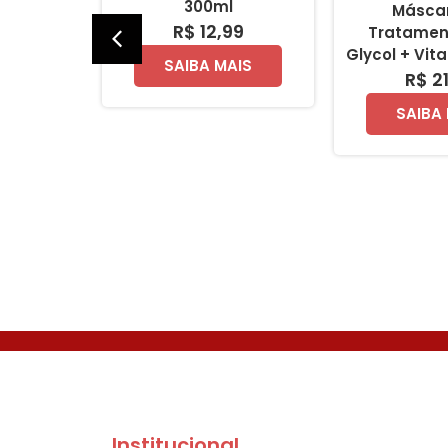
 110ml
300ml
Másca
99
R$ 12,99
Tratamen
Glycol + Vit
AIS
SAIBA MAIS
R$ 2
SAIBA
Institucional