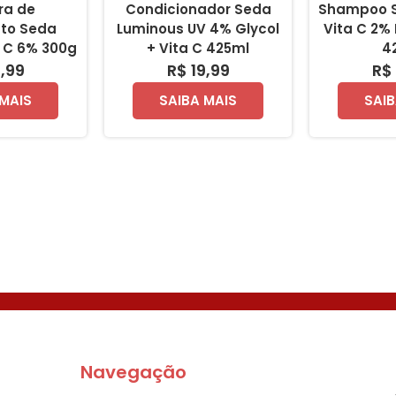
ra de
Condicionador Seda
Shampoo S
to Seda
Luminous UV 4% Glycol
Vita C 2%
a C 6% 300g
+ Vita C 425ml
4
1,99
R$ 19,99
R$ 
 MAIS
SAIBA MAIS
SAIB
Navegação