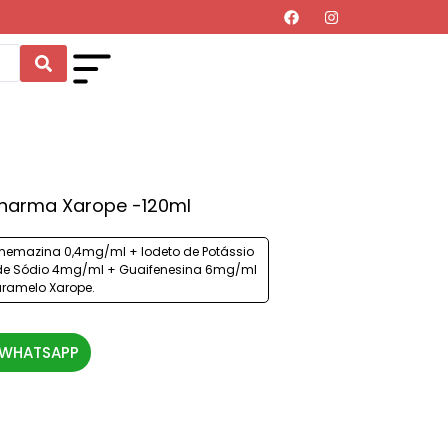
Pharma Xarope -120ml
memazina 0,4mg/ml + Iodeto de Potássio
de Sódio 4mg/ml + Guaifenesina 6mg/ml
ramelo Xarope.
 WHATSAPP