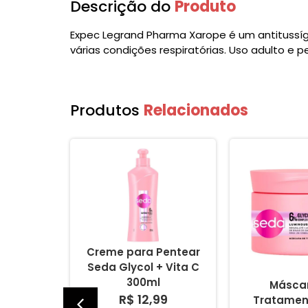
Descrição do
Produto
Expec Legrand Pharma Xarope é um antitussíg
várias condições respiratórias. Uso adulto e p
Produtos
Relacionados
um Seda
Creme para Pentear
C Complex
Seda Glycol + Vita C
 110ml
300ml
Másca
99
R$ 12,99
Tratamen