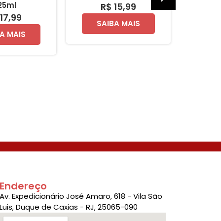
25ml
R$ 15,99
R
17,99
SAIBA MAIS
SA
A MAIS
Endereço
Av. Expedicionário José Amaro, 618 - Vila São
Luis, Duque de Caxias - RJ, 25065-090