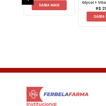
Glycol + Vit
AIS
SAIBA MAIS
R$ 2
SAIBA
Institucional