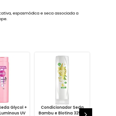
itativa, espasmódica e seca associada a
ope.
eda Glycol +
Condicionador Seda
Shampo
 Luminous UV
Bambu e Biotina 325ml
e Bi