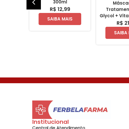
 110ml
300ml
Másca
99
R$ 12,99
Tratamen
Glycol + Vit
AIS
SAIBA MAIS
R$ 2
SAIBA
Institucional
Central de Atendimento