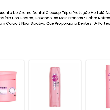
 Presente No Creme Dental Closeup Tripla Proteção Hortelã A
fície Dos Dentes, Deixando-os Mais Brancos • Sabor Refre
om Cálcio E Flúor Bioativo Que Proporciona Dentes 10x Fort