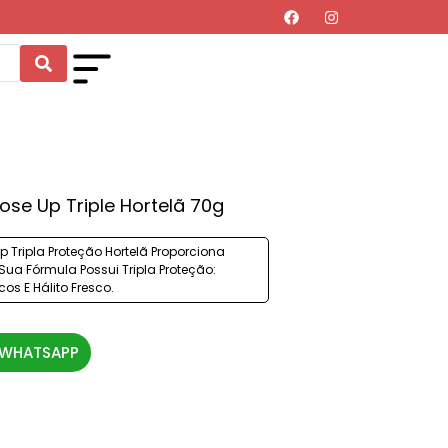
ose Up Triple Hortelã 70g
 Tripla Proteção Hortelã Proporciona
 Sua Fórmula Possui Tripla Proteção:
cos E Hálito Fresco.
 WHATSAPP