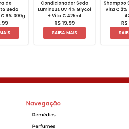
ra de
Condicionador Seda
Shampoo S
to Seda
Luminous UV 4% Glycol
Vita C 2%
a C 6% 300g
+ Vita C 425ml
4
1,99
R$ 19,99
R$ 
 MAIS
SAIBA MAIS
SAIB
Navegação
Remédios
Perfumes