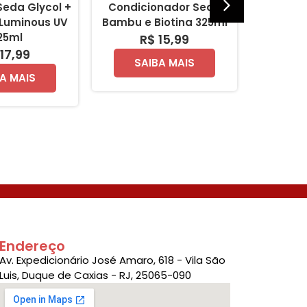
eda Glycol +
Condicionador Seda
Shampo
 Luminous UV
Bambu e Biotina 325ml
e Bi
25ml
R$ 15,99
R
17,99
SAIBA MAIS
SA
A MAIS
Endereço
Av. Expedicionário José Amaro, 618 - Vila São
Luis, Duque de Caxias - RJ, 25065-090