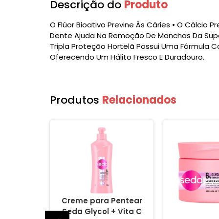
Descrição do
Produto
O Flúor Bioativo Previne Às Cáries • O Cálcio
Dente Ajuda Na Remoção De Manchas Da Super
Tripla Proteção Hortelã Possui Uma Fórmula C
Oferecendo Um Hálito Fresco E Duradouro.
Produtos
Relacionados
um Seda
Creme para Pentear
C Complex
Seda Glycol + Vita C