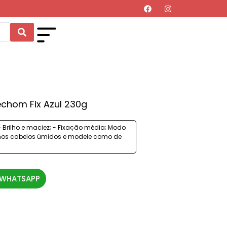
echom Fix Azul 230g
 - Brilho e maciez; - Fixação média; Modo
l nos cabelos úmidos e modele como de
 WHATSAPP