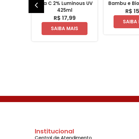
% Glycol
Vita C 2% Luminous UV
Bambu e Bio
425ml
425ml
R$ 1
99
R$ 17,99
SAIBA
AIS
SAIBA MAIS
Institucional
Central de Atendimento