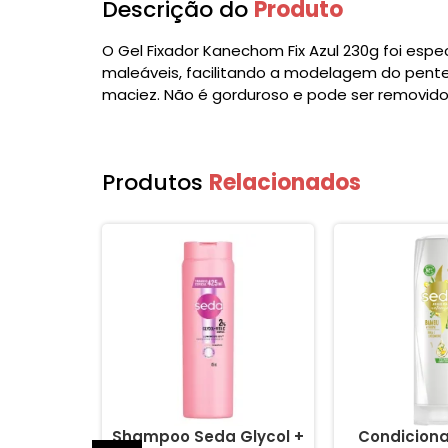
Descrição do
Produto
O Gel Fixador Kanechom Fix Azul 230g foi espe
maleáveis, facilitando a modelagem do pente
maciez. Não é gorduroso e pode ser removido f
Produtos
Relacionados
or Seda
Shampoo Seda Glycol +
Condicion