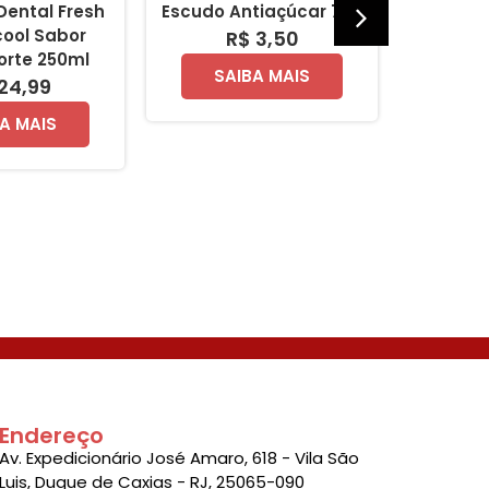
 Dental Fresh
Escudo Antiaçúcar 70g
1.2.3 A
ool Sabor
S
R$ 3,50
orte 250ml
SAIBA MAIS
24,99
SA
A MAIS
Endereço
Av. Expedicionário José Amaro, 618 - Vila São
Luis, Duque de Caxias - RJ, 25065-090