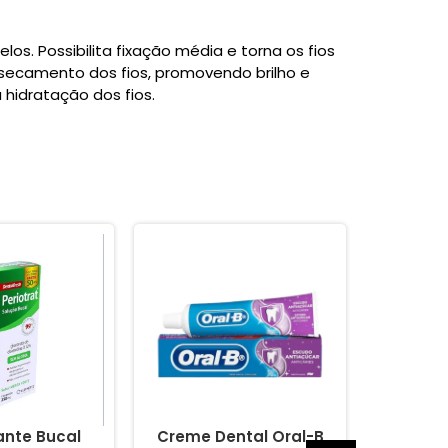
s. Possibilita fixação média e torna os fios
ssecamento dos fios, promovendo brilho e
 hidratação dos fios.
nte Bucal
Creme Dental Oral-B
Creme 